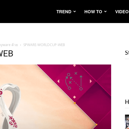
TREND
HOW TO
VIDEO
Spyware ด้วย
SPWARE-WORLDCUP-WEB
WEB
S
H