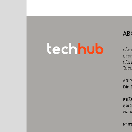
AB
นโยบ
ประก
นโยบ
ใบรั
ARIP
Din 
สนใ
คุณว
wanv
ฝากข