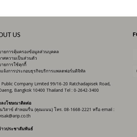
F
OUT US
ายการคุ้มครองข้อมูลส่วนบุคคล
าศความเป็นส่วนตัว
ายการใช้คุกกี้
บแจ้งการประกอบธุรกิจบริการแพลตฟอร์มดิจิทัล
 Public Company Limited 99/16-20 Ratchadapisek Road,
Daeng, Bangkok 10400 Thailand Tel : 0-2642-3400
จลงโฆษณาติดต่อ
ันวิสาข์ คำหอมรื่น (คุณแนน) โทร. 08-1668-2221 หรือ email :
isak@arip.co.th
่าวประชาสัมพันธ์