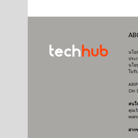
AB
นโยบ
ประก
นโยบ
ใบรั
ARIP
Din 
สนใ
คุณว
wanv
ฝากข