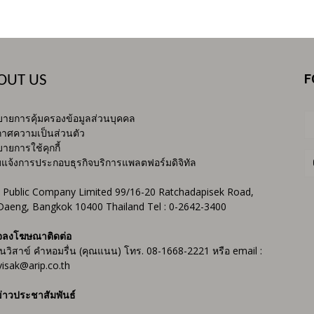
F
OUT US
ายการคุ้มครองข้อมูลส่วนบุคคล
าศความเป็นส่วนตัว
ายการใช้คุกกี้
บแจ้งการประกอบธุรกิจบริการแพลตฟอร์มดิจิทัล
 Public Company Limited 99/16-20 Ratchadapisek Road,
Daeng, Bangkok 10400 Thailand Tel : 0-2642-3400
จลงโฆษณาติดต่อ
ันวิสาข์ คำหอมรื่น (คุณแนน) โทร. 08-1668-2221 หรือ email :
isak@arip.co.th
่าวประชาสัมพันธ์