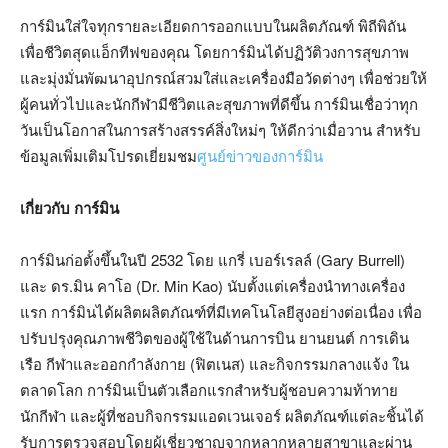
การ์มินใส่ใจทุกรายละเอียดการออกแบบในผลิตภัณฑ์ พิถีพิถัน
เพื่อชีวิตสุดแอ็กทีฟของคุณ โดยการ์มินได้ปฏิวัติวงการสุขภาพ
และมุ่งมั่นพัฒนาอุปกรณ์สวมใส่และเครื่องมือวัดต่างๆ เพื่อช่วยให้
ผู้คนทั่วไปและนักกีฬามีชีวิตและสุขภาพที่ดีขึ้น การ์มินเชื่อว่าทุก
วันเป็นโอกาสในการสร้างสรรค์สิ่งใหม่ๆ ให้ดีกว่าเมื่อวาน สำหรับ
ข้อมูลเพิ่มเติมโปรดเยี่ยมชม
ศูนย์ข่าวของการ์มิน
เกี่ยวกับ การ์มิน
การ์มินก่อตั้งขึ้นในปี 2532 โดย แกรี่ เบอร์เรลล์ (Gary Burrell)
และ ดร.มิน คาโอ (Dr. Min Kao) นับตั้งแต่เครื่องนำทางเครื่อง
แรก การ์มินได้ผลิตผลิตภัณฑ์ที่มีเทคโนโลยีสูงอย่างต่อเนื่อง เพื่อ
ปรับปรุงคุณภาพชีวิตของผู้ใช้ในด้านการบิน ยานยนต์ การเดิน
เรือ กีฬาและออกกำลังกาย (ฟิตเนส) และกิจกรรมกลางแจ้ง ใน
ตลาดโลก การ์มินเป็นตัวเลือกแรกสำหรับผู้ชอบความท้าทาย
นักกีฬา และผู้ที่ชอบกิจกรรมแอดเวนเจอร์ ผลิตภัณฑ์แต่ละชิ้นได้
รับการตรวจสอบโดยผู้เชี่ยวชาญจากหลากหลายสาขาและผ่าน