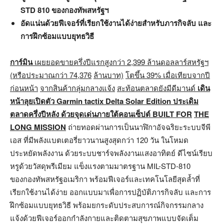
STD 810 ของกองทัพสหรัฐฯ
อัดแน่นด้วยฟีเจอร์ที่เรียกใช้งานได้ง่ายสำหรับภารกิจลับ และ
การฝึกซ้อมแบบยุทธวิธี
การ์มิน
เผยยอดขายครึ่งปีแรกสูงกว่า
2
,399 ล้านดอลลาร์สหรัฐฯ
(หรือประมาณกว่า
74,376
ล้านบาท)
โตขึ้น
39% เมื่อเทียบจากปี
ก่อนหน้า
จากสินค้ากลุ่มกลางแจ้ง
สะท้อนตลาดยังมีดีมานด์
เดิน
หน้าลุยเปิดตัว
Garmin tactix Delta Solar Edition
ประเดิม
ตลาดครึ่งปีหลัง ด้วยจุดเด่นภายใต้คอนเซ็ปต์
BUILT FOR
THE
LONG MISSION
ถ่ายทอดผ่านการเป็นนาฬิกาอัจฉริยะระบบจีพี
เอส ที่มีพลังแบตเตอรี่ยาวนานสูงสุดกว่า 120 วัน ในโหมด
ประหยัดพลังงาน ด้วยระบบชาร์จพลังงานแสงอาทิตย์ ดีไซน์เรียบ
หรูด้วยวัสดุพรีเมียม แข็งแรงตามมาตรฐาน MIL-STD-810
ของกองทัพสหรัฐอเมริกา พร้อมฟีเจอร์และเทคโนโลยีสุดล้ำที่
เรียกใช้งานได้ง่าย ออกแบบมาเพื่อการปฏิบัติภารกิจลับ และการ
ฝึกซ้อมแบบยุทธวิธี พร้อมยกระดับประสบการณ์กิจกรรมกลาง
แจ้งด้วยฟีเจอร์ออกกำลังกายและติดตามสุขภาพแบบจัดเต็ม