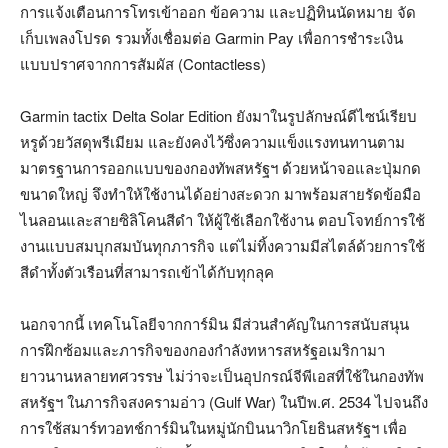
การแจ้งเตือนการโทรเข้าออก ข้อความ และปฏิทินนัดหมาย จัด
เก็บเพลงโปรด รวมทั้งเชื่อมต่อ Garmin Pay เพื่อการชำระเงิน
แบบปราศจากการสัมผัส (Contactless)
Garmin tactix Delta Solar Edition ยังมาในรูปลักษณ์ดีไซน์เรียบ
หรูด้วยวัสดุพรีเมียม และยังคงไว้ซึ่งความแข็งแรงทนทานตาม
มาตรฐานการออกแบบของกองทัพสหรัฐฯ ด้วยหน้าจอและปุ่มกด
ขนาดใหญ่ จึงทำให้ใช้งานได้อย่างสะดวก มาพร้อมสายรัดข้อมือ
ไนลอนและสายซิลิโคนสีดำ ให้ผู้ใช้เลือกใช้งาน ตอบโจทย์การใช้
งานแบบสมบุกสมบันทุกภารกิจ แต่ไม่ทิ้งความมีสไตล์ด้วยการใช้
สีดำทั้งตัวเรือนที่สามารถเข้าได้กับทุกลุค
นอกจากนี้ เทคโนโลยีจากการ์มิน มีส่วนสำคัญในการสนับสนุน
การฝึกซ้อมและภารกิจของกองกำลังทหารสหรัฐอเมริกามา
ยาวนานหลายทศวรรษ ไม่ว่าจะเป็นอุปกรณ์จีพีเอสที่ใช้ในกองทัพ
สหรัฐฯ ในภารกิจสงครามอ่าว (Gulf War) ในปีพ.ศ. 2534 ไปจนถึง
การใช้สมาร์ทวอทช์การ์มินในหมู่นักบินนาวิกโยธินสหรัฐฯ เพื่อ