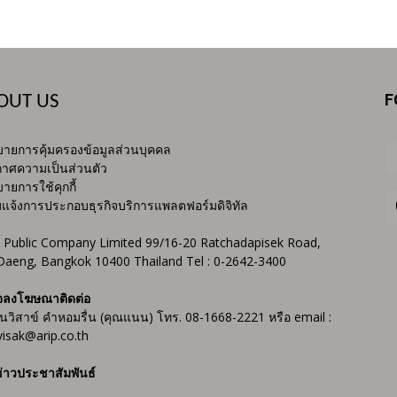
F
OUT US
ายการคุ้มครองข้อมูลส่วนบุคคล
าศความเป็นส่วนตัว
ายการใช้คุกกี้
บแจ้งการประกอบธุรกิจบริการแพลตฟอร์มดิจิทัล
 Public Company Limited 99/16-20 Ratchadapisek Road,
Daeng, Bangkok 10400 Thailand Tel : 0-2642-3400
จลงโฆษณาติดต่อ
ันวิสาข์ คำหอมรื่น (คุณแนน) โทร. 08-1668-2221 หรือ email :
isak@arip.co.th
่าวประชาสัมพันธ์