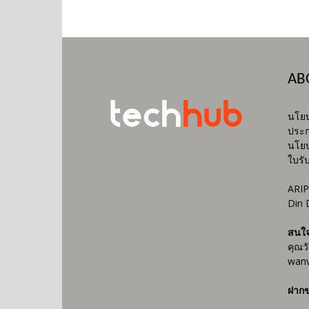
AB
นโยบ
ประก
นโยบ
ใบรั
ARIP
Din 
สนใ
คุณว
wanv
ฝากข