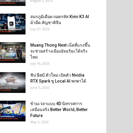
August 3, 2026
สมรภูมิเดือด ถอดรหัส Kimi K3 AI
ม้ามืด สัญชาติจีน
July 27, 2026
Muang Thong Next เน็ตที่แรงขึ้น
จะช่วยสร้างเมืองอัจฉริยะได้จริง
ไหม
July 16, 2026
ชิป SoC ตัวใหม่ เปิดตัว Nvidia
RTX Spark ชู Local AI พกพาได้
June 5, 2026
ข้ามเวลาแบบ 4D นิทรรศการ
เสมือนจริง Better World, Better
Future
May 2, 2026