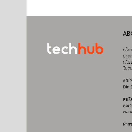
AB
นโยบ
ประก
นโยบ
ใบรั
ARIP
Din 
สนใ
คุณว
wanv
ฝากข