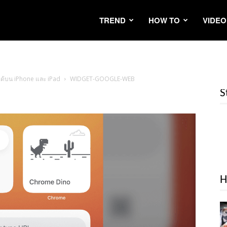
TREND
HOW TO
VIDEO
ได้บน iPhone และ iPad
WIDGET-GOOGLE-WEB
S
H