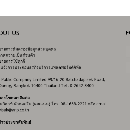
F
OUT US
ายการคุ้มครองข้อมูลส่วนบุคคล
าศความเป็นส่วนตัว
ายการใช้คุกกี้
บแจ้งการประกอบธุรกิจบริการแพลตฟอร์มดิจิทัล
 Public Company Limited 99/16-20 Ratchadapisek Road,
Daeng, Bangkok 10400 Thailand Tel : 0-2642-3400
จลงโฆษณาติดต่อ
ันวิสาข์ คำหอมรื่น (คุณแนน) โทร. 08-1668-2221 หรือ email :
isak@arip.co.th
่าวประชาสัมพันธ์