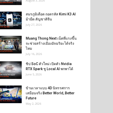
August 3, 2026
สมรภูมิเดือด ถอดรหัส Kimi K3 AI
ม้ามืด สัญชาติจีน
July 27, 2026
Muang Thong Next เน็ตที่แรงขึ้น
จะช่วยสร้างเมืองอัจฉริยะได้จริง
ไหม
July 16, 2026
ชิป SoC ตัวใหม่ เปิดตัว Nvidia
RTX Spark ชู Local AI พกพาได้
June 5, 2026
ข้ามเวลาแบบ 4D นิทรรศการ
เสมือนจริง Better World, Better
Future
May 2, 2026