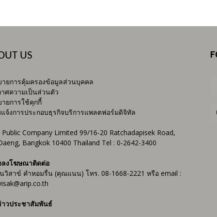
F
OUT US
ายการคุ้มครองข้อมูลส่วนบุคคล
าศความเป็นส่วนตัว
ายการใช้คุกกี้
บแจ้งการประกอบธุรกิจบริการแพลตฟอร์มดิจิทัล
 Public Company Limited 99/16-20 Ratchadapisek Road,
Daeng, Bangkok 10400 Thailand Tel : 0-2642-3400
จลงโฆษณาติดต่อ
ันวิสาข์ คำหอมรื่น (คุณแนน) โทร. 08-1668-2221 หรือ email :
isak@arip.co.th
่าวประชาสัมพันธ์