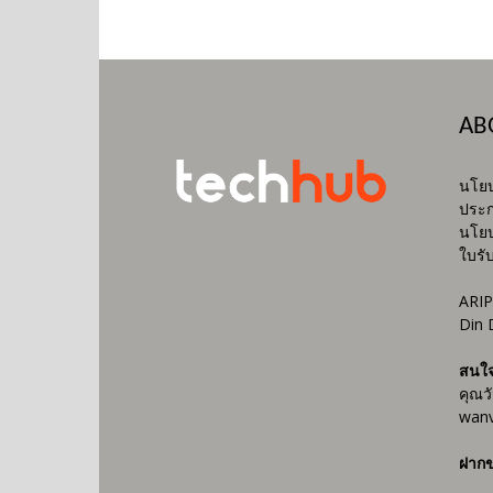
AB
นโยบ
ประก
นโยบ
ใบรั
ARIP
Din 
สนใ
คุณว
wanv
ฝากข