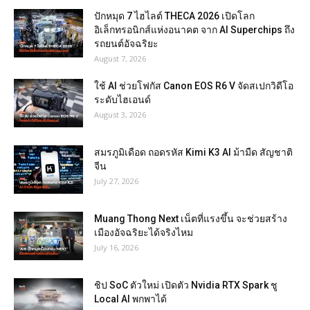
ปักหมุด 7 ไฮไลต์ THECA 2026 เปิดโลก
อิเล็กทรอนิกส์แห่งอนาคต จาก AI Superchips ถึง
รถยนต์อัจฉริยะ
August 7, 2026
ใช้ AI ช่วยโฟกัส Canon EOS R6 V จัดสเปกวิดีโอ
ระดับไฮเอนด์
August 3, 2026
สมรภูมิเดือด ถอดรหัส Kimi K3 AI ม้ามืด สัญชาติ
จีน
July 27, 2026
Muang Thong Next เน็ตที่แรงขึ้น จะช่วยสร้าง
เมืองอัจฉริยะได้จริงไหม
July 16, 2026
ชิป SoC ตัวใหม่ เปิดตัว Nvidia RTX Spark ชู
Local AI พกพาได้