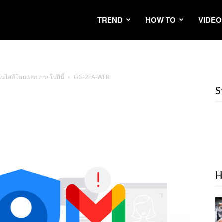
TREND
HOW TO
VIDEO
งกันไอดีโดนแฮก ภายในปีนี้
GG-2FA-WEB
S
H