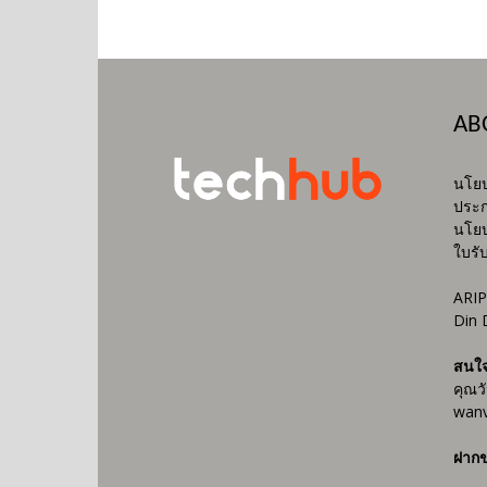
AB
นโยบ
ประก
นโยบ
ใบรั
ARIP
Din 
สนใ
คุณว
wanv
ฝากข