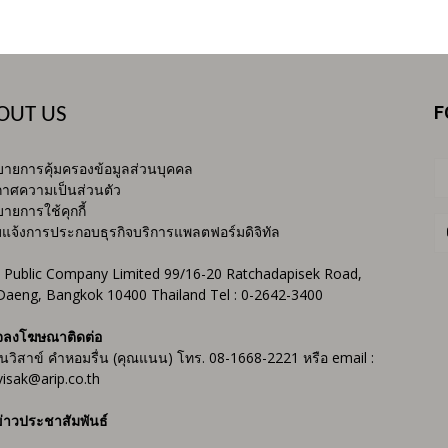
F
OUT US
ายการคุ้มครองข้อมูลส่วนบุคคล
าศความเป็นส่วนตัว
ายการใช้คุกกี้
บแจ้งการประกอบธุรกิจบริการแพลตฟอร์มดิจิทัล
 Public Company Limited 99/16-20 Ratchadapisek Road,
Daeng, Bangkok 10400 Thailand Tel : 0-2642-3400
จลงโฆษณาติดต่อ
ันวิสาข์ คำหอมรื่น (คุณแนน) โทร. 08-1668-2221 หรือ email :
isak@arip.co.th
่าวประชาสัมพันธ์