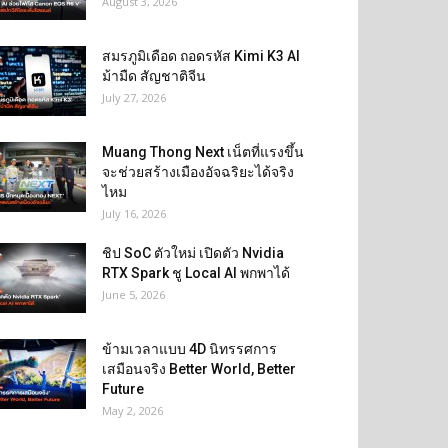
August 3, 2026
สมรภูมิเดือด ถอดรหัส Kimi K3 AI
ม้ามืด สัญชาติจีน
July 27, 2026
Muang Thong Next เน็ตที่แรงขึ้น
จะช่วยสร้างเมืองอัจฉริยะได้จริง
ไหม
July 16, 2026
ชิป SoC ตัวใหม่ เปิดตัว Nvidia
RTX Spark ชู Local AI พกพาได้
June 5, 2026
ข้ามเวลาแบบ 4D นิทรรศการ
เสมือนจริง Better World, Better
Future
May 2, 2026