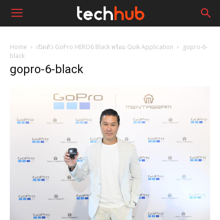
Home
เปิดตัว GoPro HERO6 Black พร้อม Quik Application
gopro-6-
black
gopro-6-black