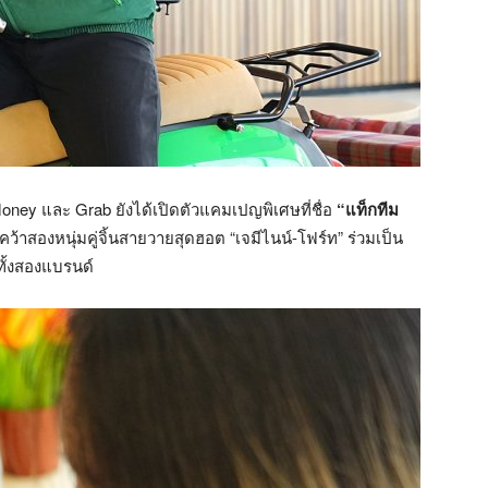
ney และ Grab ยังได้เปิดตัวแคมเปญพิเศษที่ชื่อ
“แท็กทีม
้อมคว้าสองหนุ่มคู่จิ้นสายวายสุดฮอต “เจมีไนน์-โฟร์ท” ร่วมเป็น
ทั้งสองแบรนด์