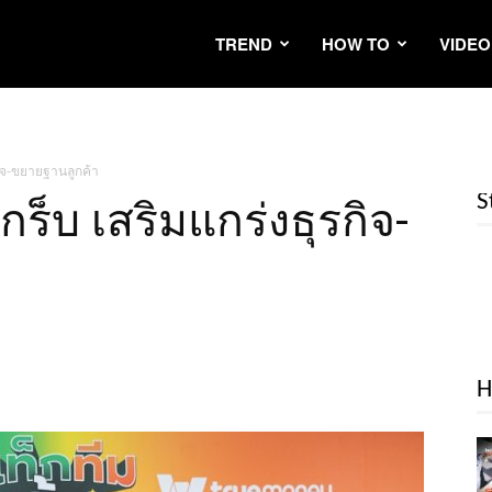
TREND
HOW TO
VIDEO
รกิจ-ขยายฐานลูกค้า
S
แกร็บ เสริมแกร่งธุรกิจ-
H