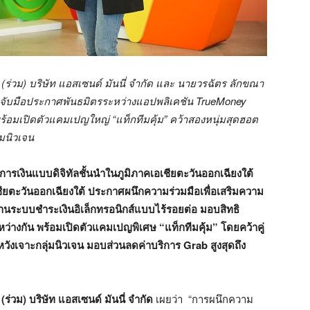
(ร่วม) บริษัท แอสเซนด์ มันนี่ จำกัด และ นายวรฉัตร ลักขณา
 จับมือประกาศพันธมิตรระหว่างแอปพลิเคชัน
TrueMoney
พร้อมเปิดตัวแคมเปญใหญ่ “แท็กทีมคุ้ม” คว้าสองหนุ่มสุดฮอต
่มนิวเจน
การเงินแบบดิจิทัลชั้นนำในภูมิภาคเอเชียตะวันออกเฉียงใต้
ชียตะวันออกเฉียงใต้ ประกาศผนึกความร่วมมือเพื่อเสริมความ
านระบบชำระเงินอิเล็กทรอนิกส์แบบไร้รอยต่อ มอบสิทธิ
หว่างกัน พร้อมเปิดตัวแคมเปญพิเศษ “แท็กทีมคุ้ม” โดยคว้าคู่
ร์หวังเจาะกลุ่มนิวเจน มอบส่วนลดค่าบริการ
Grab
สูงสุดถึง
ร่วม) บริษัท แอสเซนด์ มันนี่ จำกัด
เผยว่า “การผนึกความ