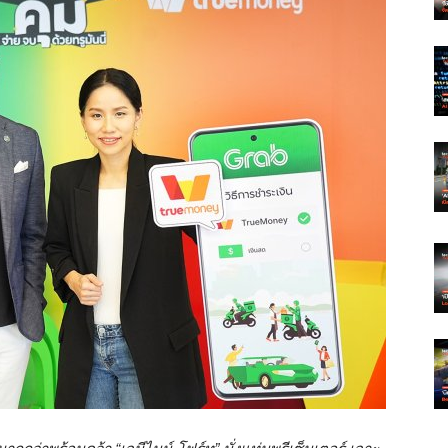
กกว่าพร้อมคว้า “เจมีไนน์-โฟร์ท” นั่งแท่นพรีเซ็นเตอร์ เจาะ