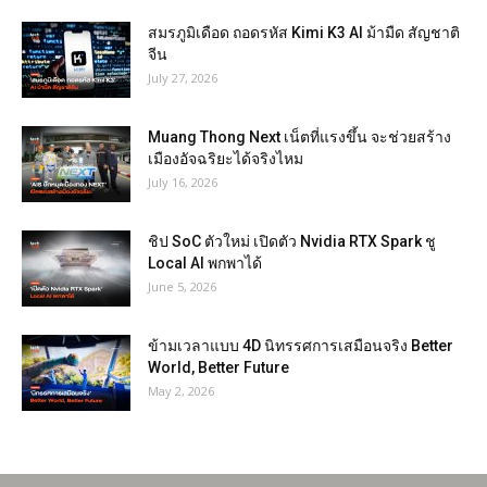
สมรภูมิเดือด ถอดรหัส Kimi K3 AI ม้ามืด สัญชาติ
จีน
July 27, 2026
Muang Thong Next เน็ตที่แรงขึ้น จะช่วยสร้าง
เมืองอัจฉริยะได้จริงไหม
July 16, 2026
ชิป SoC ตัวใหม่ เปิดตัว Nvidia RTX Spark ชู
Local AI พกพาได้
June 5, 2026
ข้ามเวลาแบบ 4D นิทรรศการเสมือนจริง Better
World, Better Future
May 2, 2026