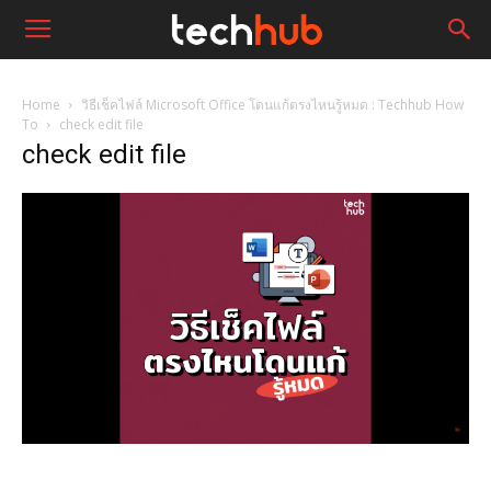
Home
วิธีเช็คไฟล์ Microsoft Office โดนแก้ตรงไหนรู้หมด : Techhub How
To
check edit file
check edit file