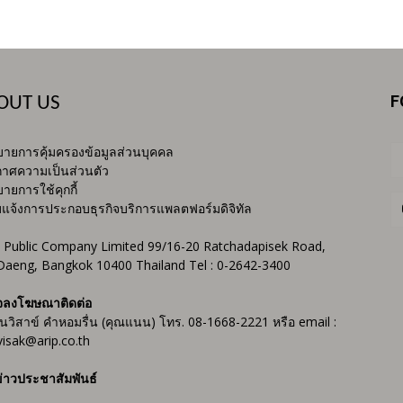
F
OUT US
ายการคุ้มครองข้อมูลส่วนบุคคล
าศความเป็นส่วนตัว
ายการใช้คุกกี้
บแจ้งการประกอบธุรกิจบริการแพลตฟอร์มดิจิทัล
 Public Company Limited 99/16-20 Ratchadapisek Road,
Daeng, Bangkok 10400 Thailand Tel : 0-2642-3400
จลงโฆษณาติดต่อ
ันวิสาข์ คำหอมรื่น (คุณแนน) โทร. 08-1668-2221 หรือ email :
isak@arip.co.th
่าวประชาสัมพันธ์