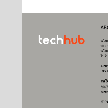
AB
นโยบ
ประก
นโยบ
ใบรั
ARIP
Din 
สนใ
คุณว
wanv
ฝากข