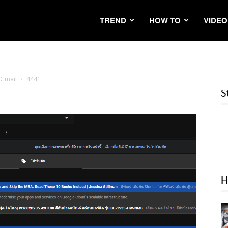
TREND
HOW TO
VIDEO
 Gmail
4441
S
H