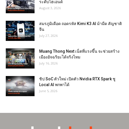
ระดับไฮเอนด์
August 3, 2026
สมรภูมิเดือด ถอดรหัส Kimi K3 AI ม้ามืด สัญชาติ
จีน
July 27, 2026
Muang Thong Next เน็ตที่แรงขึ้น จะช่วยสร้าง
เมืองอัจฉริยะได้จริงไหม
July 16, 2026
ชิป SoC ตัวใหม่ เปิดตัว Nvidia RTX Spark ชู
Local AI พกพาได้
June 5, 2026