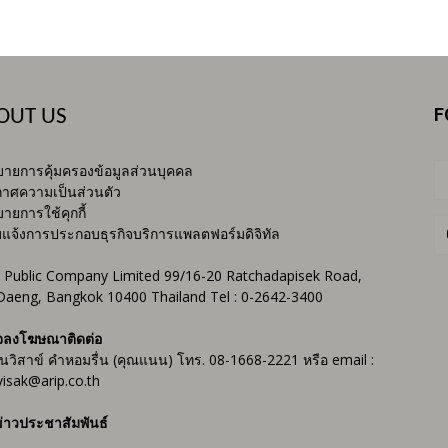
F
OUT US
ายการคุ้มครองข้อมูลส่วนบุคคล
าศความเป็นส่วนตัว
ายการใช้คุกกี้
บแจ้งการประกอบธุรกิจบริการแพลตฟอร์มดิจิทัล
 Public Company Limited 99/16-20 Ratchadapisek Road,
Daeng, Bangkok 10400 Thailand Tel : 0-2642-3400
จลงโฆษณาติดต่อ
ันวิสาข์ คำหอมรื่น (คุณแนน) โทร. 08-1668-2221 หรือ email :
isak@arip.co.th
่าวประชาสัมพันธ์