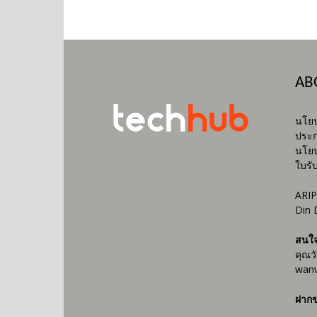
AB
นโยบ
ประก
นโยบ
ใบรั
ARIP
Din 
สนใ
คุณว
wanv
ฝากข