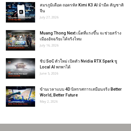
สมรภูมิเดือด ถอดรหัส Kimi K3 AI ม้ามืด สัญชาติ
จีน
July 27, 2026
Muang Thong Next เน็ตที่แรงขึ้น จะช่วยสร้าง
เมืองอัจฉริยะได้จริงไหม
July 16, 2026
ชิป SoC ตัวใหม่ เปิดตัว Nvidia RTX Spark ชู
Local AI พกพาได้
June 5, 2026
ข้ามเวลาแบบ 4D นิทรรศการเสมือนจริง Better
World, Better Future
May 2, 2026