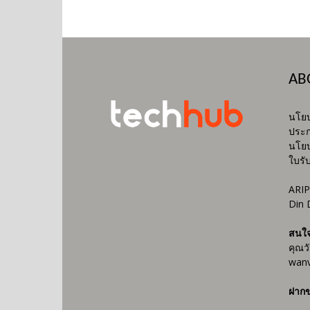
AB
นโยบ
ประก
นโยบ
ใบรั
ARIP
Din 
สนใ
คุณว
wanv
ฝากข