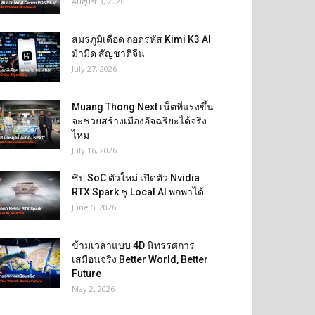
August 3, 2026
สมรภูมิเดือด ถอดรหัส Kimi K3 AI
ม้ามืด สัญชาติจีน
July 27, 2026
Muang Thong Next เน็ตที่แรงขึ้น
จะช่วยสร้างเมืองอัจฉริยะได้จริง
ไหม
July 16, 2026
ชิป SoC ตัวใหม่ เปิดตัว Nvidia
RTX Spark ชู Local AI พกพาได้
June 5, 2026
ข้ามเวลาแบบ 4D นิทรรศการ
เสมือนจริง Better World, Better
Future
May 2, 2026