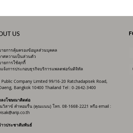
F
OUT US
ายการคุ้มครองข้อมูลส่วนบุคคล
าศความเป็นส่วนตัว
ายการใช้คุกกี้
บแจ้งการประกอบธุรกิจบริการแพลตฟอร์มดิจิทัล
 Public Company Limited 99/16-20 Ratchadapisek Road,
Daeng, Bangkok 10400 Thailand Tel : 0-2642-3400
จลงโฆษณาติดต่อ
ันวิสาข์ คำหอมรื่น (คุณแนน) โทร. 08-1668-2221 หรือ email :
isak@arip.co.th
่าวประชาสัมพันธ์