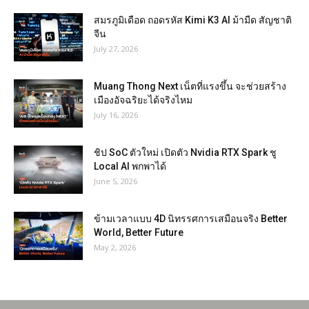
สมรภูมิเดือด ถอดรหัส Kimi K3 AI ม้ามืด สัญชาติ
จีน
July 27, 2026
Muang Thong Next เน็ตที่แรงขึ้น จะช่วยสร้าง
เมืองอัจฉริยะได้จริงไหม
July 16, 2026
ชิป SoC ตัวใหม่ เปิดตัว Nvidia RTX Spark ชู
Local AI พกพาได้
June 5, 2026
ข้ามเวลาแบบ 4D นิทรรศการเสมือนจริง Better
World, Better Future
May 2, 2026