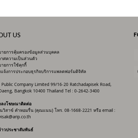
F
OUT US
ายการคุ้มครองข้อมูลส่วนบุคคล
าศความเป็นส่วนตัว
ายการใช้คุกกี้
บแจ้งการประกอบธุรกิจบริการแพลตฟอร์มดิจิทัล
 Public Company Limited 99/16-20 Ratchadapisek Road,
Daeng, Bangkok 10400 Thailand Tel : 0-2642-3400
จลงโฆษณาติดต่อ
ันวิสาข์ คำหอมรื่น (คุณแนน) โทร. 08-1668-2221 หรือ email :
isak@arip.co.th
่าวประชาสัมพันธ์