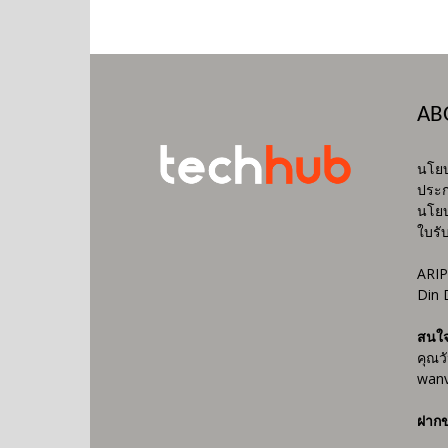
AB
นโยบ
ประก
นโยบ
ใบรั
ARIP
Din 
สนใ
คุณว
wanv
ฝากข