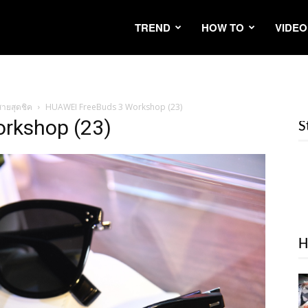
TREND
HOW TO
VIDEO
สายสุดชิค
HUAWEI FreeBuds 3 Workshop (23)
rkshop (23)
S
H