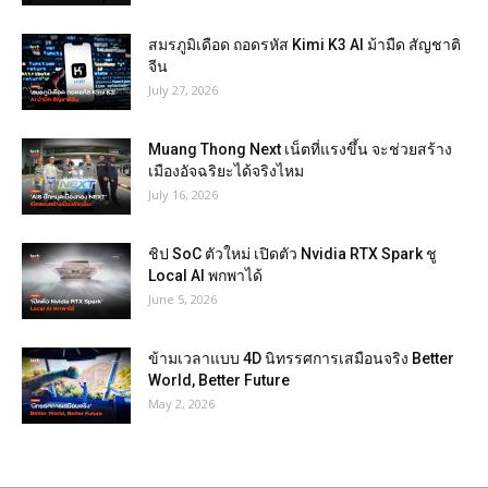
สมรภูมิเดือด ถอดรหัส Kimi K3 AI ม้ามืด สัญชาติ
จีน
July 27, 2026
Muang Thong Next เน็ตที่แรงขึ้น จะช่วยสร้าง
เมืองอัจฉริยะได้จริงไหม
July 16, 2026
ชิป SoC ตัวใหม่ เปิดตัว Nvidia RTX Spark ชู
Local AI พกพาได้
June 5, 2026
ข้ามเวลาแบบ 4D นิทรรศการเสมือนจริง Better
World, Better Future
May 2, 2026