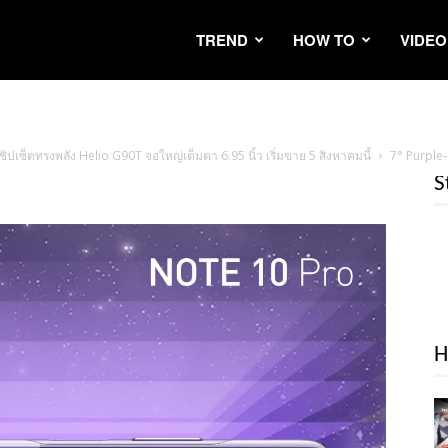
TREND
HOW TO
VIDEO
ชิปเซ็ตทรงพลัง Helio G90T จอใหญ่เต็มตา 6.95 นิ้ว เริ่มขาย 5 สิงหาคมนี้
7° Purple
S
H