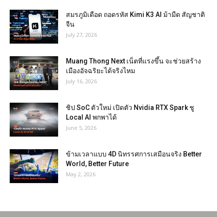
สมรภูมิเดือด ถอดรหัส Kimi K3 AI ม้ามืด สัญชาติ
จีน
July 27, 2026
Muang Thong Next เน็ตที่แรงขึ้น จะช่วยสร้าง
เมืองอัจฉริยะได้จริงไหม
July 16, 2026
ชิป SoC ตัวใหม่ เปิดตัว Nvidia RTX Spark ชู
Local AI พกพาได้
June 5, 2026
ข้ามเวลาแบบ 4D นิทรรศการเสมือนจริง Better
World, Better Future
May 2, 2026