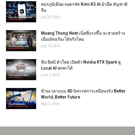
สมรภูมิเดือด ถอดรหัส Kimi K3 AI ม้ามืด สัญชาติ
จีน
July 27, 2026
Muang Thong Next เน็ตที่แรงขึ้น จะช่วยสร้าง
เมืองอัจฉริยะได้จริงไหม
July 16, 2026
ชิป SoC ตัวใหม่ เปิดตัว Nvidia RTX Spark ชู
Local AI พกพาได้
June 5, 2026
ข้ามเวลาแบบ 4D นิทรรศการเสมือนจริง Better
World, Better Future
May 2, 2026