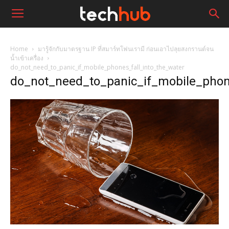
Home
มารู้จักกับมาตรฐาน IP ที่สมาร์ทโฟนเรามี ก่อนเอาไปลุยสงกรานต์จน
น้ำเข้าเครื่อง
do_not_need_to_panic_if_mobile_phones_fall_into_the_water
do_not_need_to_panic_if_mobile_phon