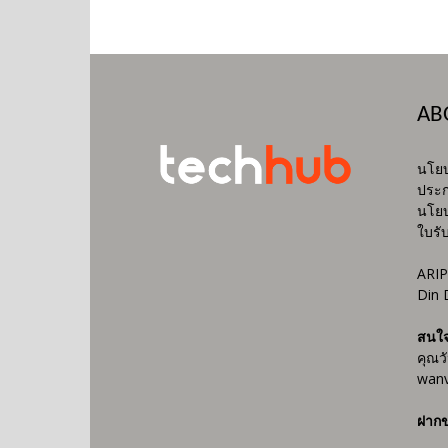
AB
นโยบ
ประก
นโยบ
ใบรั
ARIP
Din 
สนใ
คุณว
wanv
ฝากข