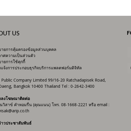
F
OUT US
ายการคุ้มครองข้อมูลส่วนบุคคล
าศความเป็นส่วนตัว
ายการใช้คุกกี้
บแจ้งการประกอบธุรกิจบริการแพลตฟอร์มดิจิทัล
 Public Company Limited 99/16-20 Ratchadapisek Road,
Daeng, Bangkok 10400 Thailand Tel : 0-2642-3400
จลงโฆษณาติดต่อ
ันวิสาข์ คำหอมรื่น (คุณแนน) โทร. 08-1668-2221 หรือ email :
isak@arip.co.th
่าวประชาสัมพันธ์