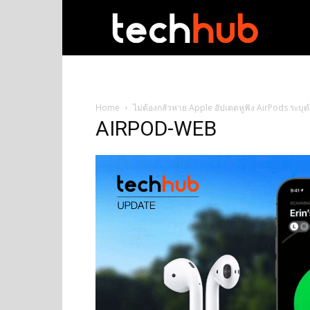
techhub
Home
ไม่ต้องกลัวหาย Apple อัปเดตหูฟัง AirPods ระบุต
AIRPOD-WEB