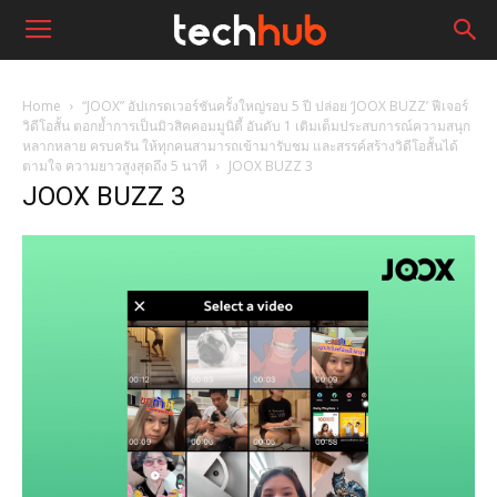
Home
“JOOX” อัปเกรดเวอร์ชันครั้งใหญ่รอบ 5 ปี ปล่อย ‘JOOX BUZZ’ ฟีเจอร์
วิดีโอสั้น ตอกย้ำการเป็นมิวสิคคอมมูนิตี้ อันดับ 1 เติมเต็มประสบการณ์ความสนุก
หลากหลาย ครบครัน ให้ทุกคนสามารถเข้ามารับชม และสรรค์สร้างวิดีโอสั้นได้
ตามใจ ความยาวสูงสุดถึง 5 นาที
JOOX BUZZ 3
JOOX BUZZ 3