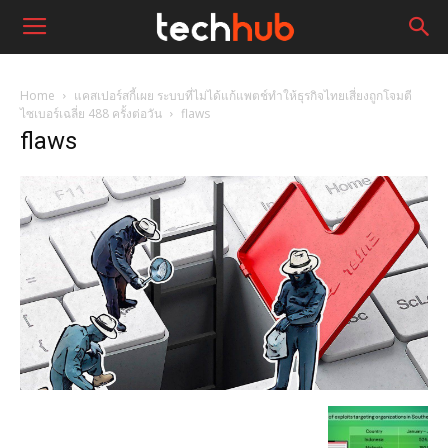
Home
แคสเปอร์สกี้เผย ระบบที่ไม่ได้แก้แพตช์ทำให้ธุรกิจไทยเสี่ยงถูกโจมตี
ไซเบอร์เฉลี่ย 488 ครั้งต่อวัน
flaws
flaws