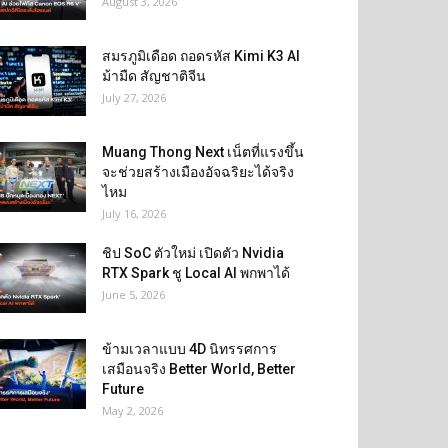
August 3, 2026
สมรภูมิเดือด ถอดรหัส Kimi K3 AI
ม้ามืด สัญชาติจีน
July 27, 2026
Muang Thong Next เน็ตที่แรงขึ้น
จะช่วยสร้างเมืองอัจฉริยะได้จริง
ไหม
July 16, 2026
ชิป SoC ตัวใหม่ เปิดตัว Nvidia
RTX Spark ชู Local AI พกพาได้
June 5, 2026
ข้ามเวลาแบบ 4D นิทรรศการ
เสมือนจริง Better World, Better
Future
May 2, 2026