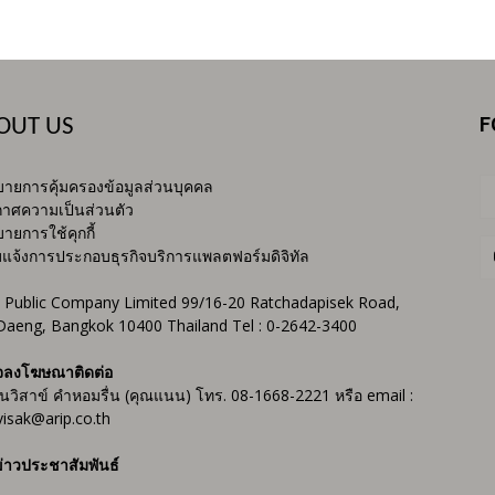
F
OUT US
ายการคุ้มครองข้อมูลส่วนบุคคล
าศความเป็นส่วนตัว
ายการใช้คุกกี้
บแจ้งการประกอบธุรกิจบริการแพลตฟอร์มดิจิทัล
 Public Company Limited 99/16-20 Ratchadapisek Road,
Daeng, Bangkok 10400 Thailand Tel : 0-2642-3400
จลงโฆษณาติดต่อ
ันวิสาข์ คำหอมรื่น (คุณแนน) โทร. 08-1668-2221 หรือ email :
isak@arip.co.th
่าวประชาสัมพันธ์