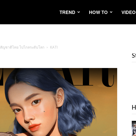
TREND
HOW TO
VIDEO
อลสัญชาติไทย ไปไกลระดับโลก
KATI
S
H