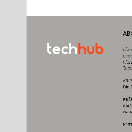
AB
นโยบ
ประก
นโยบ
ใบรั
ARIP
Din 
สนใ
คุณว
wanv
ฝากข