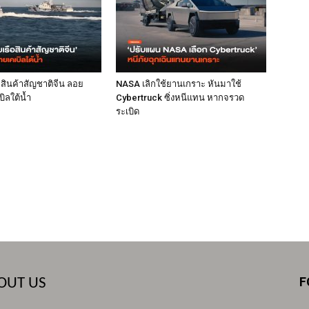
ือสินค้าสัญชาติจีน ลอย
NASA เลิกใช้ยานเกราะ หันมาใช้
ิลใต้น้ำ
Cybertruck ซิ่งหนีแทน หากจรวด
ระเบิด
F
OUT US