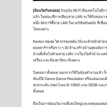
[ย้อนวัยกันหน่อย]
ปัจจุบัน Wi-Fi คือเทคโนโลยีกา
แล้ว ในขณะที่การเสียบสาย LAN จะใช้กับคอมฯ ตั
หนึ่ง จัดปาร์ตี้สาย LAN ในเวอร์ชันทันสมัย ที่เชื
โดยเฉพาะ
Kenton Varda วิศวกรซอฟต์แวร์และหัวหน้าฝ่ายเทค
ดอลลาร์ฯ หรือราว ๆ 30 ล้าน สร้างบ้านสุดอลังก
บ้านที่เต็มไปด้วยสาย LAN วางโยงใยทั่วบ้าน แต่
เครื่อง และห้องฮาร์ดแวร์เฉพาะ
ในคอมฯ ทั้งหมด นอกจากใช้ในห้องทำงานแล้ว ก็จะม
ห้องก็มี Dance Dance Revolution หรือแผ่นเกมเต้น 
สเปกระดับ Intel Core i5-13600 แรม 32GB และกา
ทั้งหมด
ถือเป็นการย้อนวันวานที่เล่นใหญ่และลงทุนพอสม