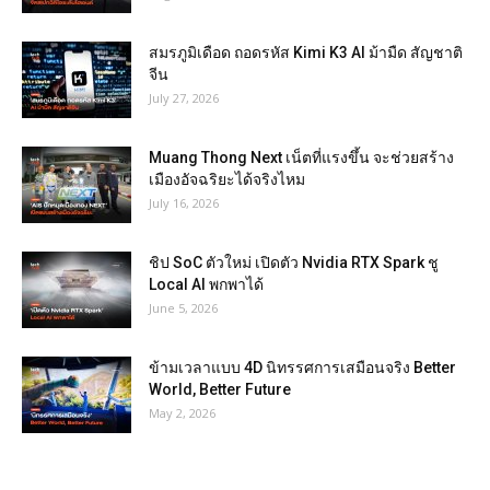
สมรภูมิเดือด ถอดรหัส Kimi K3 AI ม้ามืด สัญชาติ
จีน
July 27, 2026
Muang Thong Next เน็ตที่แรงขึ้น จะช่วยสร้าง
เมืองอัจฉริยะได้จริงไหม
July 16, 2026
ชิป SoC ตัวใหม่ เปิดตัว Nvidia RTX Spark ชู
Local AI พกพาได้
June 5, 2026
ข้ามเวลาแบบ 4D นิทรรศการเสมือนจริง Better
World, Better Future
May 2, 2026