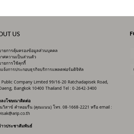
F
OUT US
ายการคุ้มครองข้อมูลส่วนบุคคล
าศความเป็นส่วนตัว
ายการใช้คุกกี้
บแจ้งการประกอบธุรกิจบริการแพลตฟอร์มดิจิทัล
 Public Company Limited 99/16-20 Ratchadapisek Road,
Daeng, Bangkok 10400 Thailand Tel : 0-2642-3400
จลงโฆษณาติดต่อ
ันวิสาข์ คำหอมรื่น (คุณแนน) โทร. 08-1668-2221 หรือ email :
isak@arip.co.th
่าวประชาสัมพันธ์