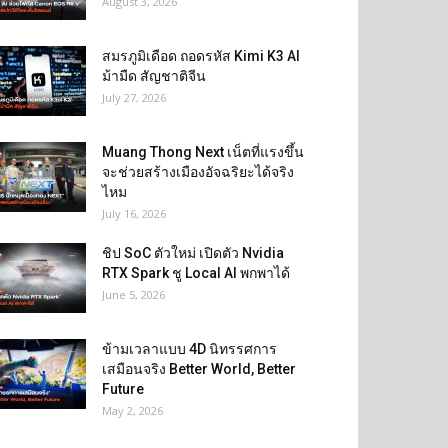
August 3, 2026
สมรภูมิเดือด ถอดรหัส Kimi K3 AI
ม้ามืด สัญชาติจีน
July 27, 2026
Muang Thong Next เน็ตที่แรงขึ้น
จะช่วยสร้างเมืองอัจฉริยะได้จริง
ไหม
July 16, 2026
ชิป SoC ตัวใหม่ เปิดตัว Nvidia
RTX Spark ชู Local AI พกพาได้
June 5, 2026
ข้ามเวลาแบบ 4D นิทรรศการ
เสมือนจริง Better World, Better
Future
May 2, 2026