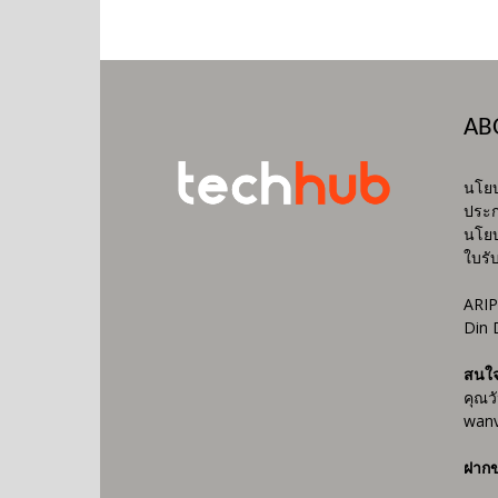
AB
นโยบ
ประก
นโยบ
ใบรั
ARIP
Din 
สนใ
คุณว
wanv
ฝากข