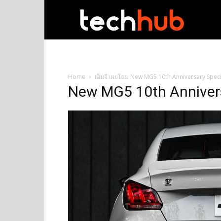
techhub
Home
เอ็มจี เผยโฉม New MG5 10th Anniversary Special
New MG5 10th Annivers