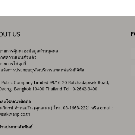
F
OUT US
ายการคุ้มครองข้อมูลส่วนบุคคล
าศความเป็นส่วนตัว
ายการใช้คุกกี้
บแจ้งการประกอบธุรกิจบริการแพลตฟอร์มดิจิทัล
 Public Company Limited 99/16-20 Ratchadapisek Road,
Daeng, Bangkok 10400 Thailand Tel : 0-2642-3400
จลงโฆษณาติดต่อ
ันวิสาข์ คำหอมรื่น (คุณแนน) โทร. 08-1668-2221 หรือ email :
isak@arip.co.th
่าวประชาสัมพันธ์