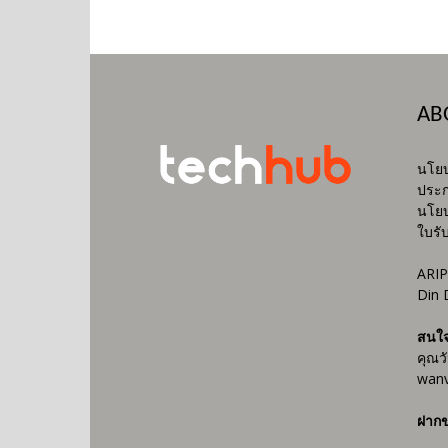
AB
นโยบ
ประก
นโยบ
ใบรั
ARIP
Din 
สนใ
คุณว
wanv
ฝากข