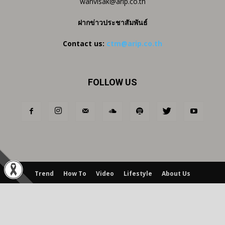
wanvisak@arip.co.th
ฝากข่าวประชาสัมพันธ์
Contact us:
ctm@arip.co.th
FOLLOW US
Trend
How To
Video
Lifestyle
About Us
© Copyright © 2017 by ARIP Public Company Limited ARIP สงวน
สิทธิ์ห้ามทำซ้ำ ทั้งหมด หรือบางส่วนไม่ว่าในรูปแบบหรือสิ่งใดโดยไม่ได้รับการ
อนุญาตจาก ARIP เป็นลายลักษณ์อักษร ARIP และโลโก้ ARIP เป็น
เครื่องหมายการค้าของ ARIP Public Company Limited