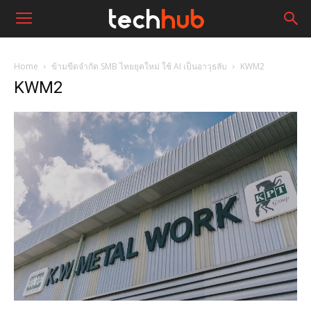
Home
ข้ามขีดจำกัด SMB ไทยยุคใหม่ ใช้ AI เป็นอาวุธลับ
KWM2
KWM2