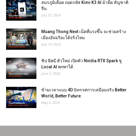
สมรภูมิเดือด ถอดรหัส Kimi K3 AI ม้ามืด สัญชาติ
จีน
July 27, 2026
Muang Thong Next เน็ตที่แรงขึ้น จะช่วยสร้าง
เมืองอัจฉริยะได้จริงไหม
July 16, 2026
ชิป SoC ตัวใหม่ เปิดตัว Nvidia RTX Spark ชู
Local AI พกพาได้
June 5, 2026
ข้ามเวลาแบบ 4D นิทรรศการเสมือนจริง Better
World, Better Future
May 2, 2026