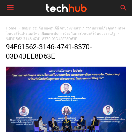
Home
สกมช. ร่วมกับ กองทุนดีอี จัดประชุมเสวนา สถานการณ์ภัยคุกคามทาง
ไซเบอร์ในประเทศไทย เพื่อยกระดับการป้องกันทางไซเบอร์ให้หน่วยงานรัฐ
94F61562-3146-4741-8370-03D4BEE8D63E
94F61562-3146-4741-8370-
03D4BEE8D63E