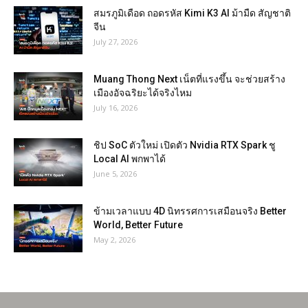
สมรภูมิเดือด ถอดรหัส Kimi K3 AI ม้ามืด สัญชาติ
จีน
July 27, 2026
Muang Thong Next เน็ตที่แรงขึ้น จะช่วยสร้าง
เมืองอัจฉริยะได้จริงไหม
July 16, 2026
ชิป SoC ตัวใหม่ เปิดตัว Nvidia RTX Spark ชู
Local AI พกพาได้
June 5, 2026
ข้ามเวลาแบบ 4D นิทรรศการเสมือนจริง Better
World, Better Future
May 2, 2026