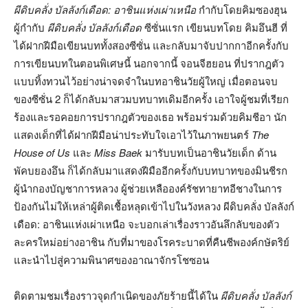
ผีดิบคลั่ง บัลลังก์เดือด: อาชินแห่งเผ่าเหนือ
กำกับโดยคิมซองฮุน
ผู้กำกับ
ผีดิบคลั่ง บัลลังก์เดือด
ซีซั่นแรก เขียนบทโดย คิมอึนฮี ที่
ได้ฝากฝีมือเขียนบททั้งสองซีซั่น และกลับมาจับปากกาอีกครั้งกับ
การเขียนบทในตอนพิเศษนี้ นอกจากนี้ จอนจีฮยอน ที่ปรากฎตัว
แบบทิ้งทวนไว้อย่างน่าจดจำในบทอาชินวัยผู้ใหญ่ เมื่อตอนจบ
ของซีซั่น 2 ก็ได้กลับมาสวมบทบาทเดิมอีกครั้ง เอาใจผู้ชมที่เรียก
ร้องและรอคอยการปรากฎตัวของเธอ พร้อมร่วมด้วยคิมชีอา นัก
แสดงเด็กที่ได้ฝากฝีมือน่าประทับใจเอาไว้ในภาพยนตร์
The
House of Us
และ
Miss Baek
มารับบทเป็นอาชินวัยเด็ก ด้าน
พัคบยองอึน ก็ได้กลับมาแสดงฝีมืออีกครั้งกับบทบาทของมินชีรก
ผู้นำกองบัญชาการหลวง ผู้ช่วยเหลือองค์รัชทายาทอีชางในการ
ป้องกันไม่ให้เหล่าผู้ติดเชื้อหลุดเข้าไปในวังหลวง ผีดิบคลั่ง บัลลังก์
เดือด: อาชินแห่งเผ่าเหนือ จะบอกเล่าเรื่องราวอันลึกลับของตัว
ละครใหม่อย่างอาชิน กับที่มาของโรคระบาดที่คืนชีพองค์กษัตริย์
และนำไปสู่ความพินาศของอาณาจักรโชซอน
ติดตามชมเรื่องราวจุดกำเนิดของภัยร้ายนี้ได้ใน
ผีดิบคลั่ง บัลลังก์