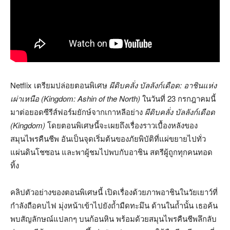
Netflix เตรียมปล่อยตอนพิเศษ
ผีดิบคลั่ง บัลลังก์เดือด: อาชินแห่ง
เผ่าเหนือ (
Kingdom: Ashin of the North)
ในวันที่ 23 กรกฎาคมนี้
มาต่อยอดซีรีส์ฟอร์มยักษ์จากเกาหลีอย่าง
ผีดิบคลั่ง บัลลังก์เดือด
(
Kingdom)
โดยตอนพิเศษนี้จะเผยถึงเรื่องราวเบื้องหลังของ
สมุนไพรคืนชีพ อันเป็นจุดเริ่มต้นของภัยพิบัติที่แผ่ขยายไปทั่ว
แผ่นดินโชซอน และพาผู้ชมไปพบกับอาชิน สตรีผู้ถูกทุกคนทอด
ทิ้ง
คลิปตัวอย่างของตอนพิเศษนี้ เปิดเรื่องด้วยภาพอาชินในวัยเยาว์ที่
กำลังถือคบไฟ มุ่งหน้าเข้าไปยังถ้ำมืดทะมึน ด้านในถ้ำนั้น เธอค้น
พบสัญลักษณ์แปลกๆ บนก้อนหิน พร้อมด้วยสมุนไพรคืนชีพลึกลับ