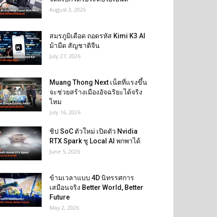
August 3, 2026
สมรภูมิเดือด ถอดรหัส Kimi K3 AI
ม้ามืด สัญชาติจีน
July 27, 2026
Muang Thong Next เน็ตที่แรงขึ้น
จะช่วยสร้างเมืองอัจฉริยะได้จริง
ไหม
July 16, 2026
ชิป SoC ตัวใหม่ เปิดตัว Nvidia
RTX Spark ชู Local AI พกพาได้
June 5, 2026
ข้ามเวลาแบบ 4D นิทรรศการ
เสมือนจริง Better World, Better
Future
May 2, 2026