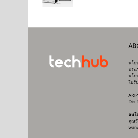
AB
นโยบ
ประก
นโยบ
ใบรั
ARIP
Din 
สนใ
คุณว
wanv