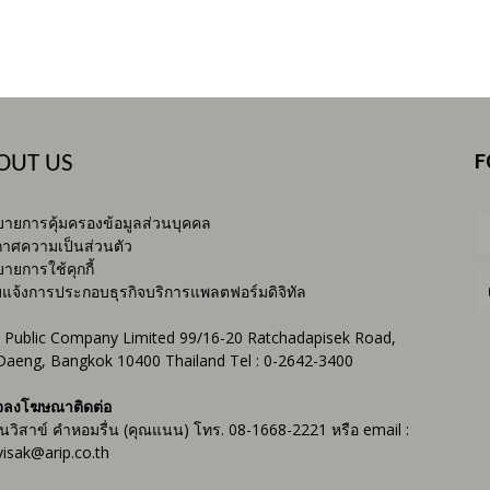
F
OUT US
ายการคุ้มครองข้อมูลส่วนบุคคล
าศความเป็นส่วนตัว
ายการใช้คุกกี้
บแจ้งการประกอบธุรกิจบริการแพลตฟอร์มดิจิทัล
 Public Company Limited 99/16-20 Ratchadapisek Road,
Daeng, Bangkok 10400 Thailand Tel : 0-2642-3400
จลงโฆษณาติดต่อ
ันวิสาข์ คำหอมรื่น (คุณแนน) โทร. 08-1668-2221 หรือ email :
isak@arip.co.th