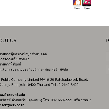
F
OUT US
ายการคุ้มครองข้อมูลส่วนบุคคล
าศความเป็นส่วนตัว
ายการใช้คุกกี้
บแจ้งการประกอบธุรกิจบริการแพลตฟอร์มดิจิทัล
 Public Company Limited 99/16-20 Ratchadapisek Road,
Daeng, Bangkok 10400 Thailand Tel : 0-2642-3400
จลงโฆษณาติดต่อ
ันวิสาข์ คำหอมรื่น (คุณแนน) โทร. 08-1668-2221 หรือ email :
isak@arip.co.th