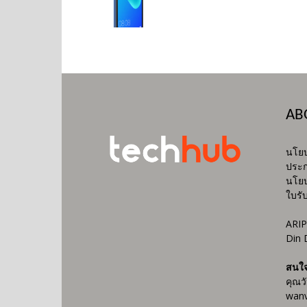
AB
นโยบ
ประก
นโยบ
ใบรั
ARIP
Din 
สนใ
คุณว
wanv