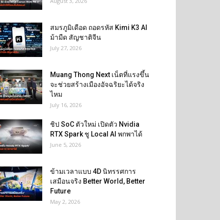
August 3, 2026
สมรภูมิเดือด ถอดรหัส Kimi K3 AI
ม้ามืด สัญชาติจีน
July 27, 2026
Muang Thong Next เน็ตที่แรงขึ้น
จะช่วยสร้างเมืองอัจฉริยะได้จริง
ไหม
July 16, 2026
ชิป SoC ตัวใหม่ เปิดตัว Nvidia
RTX Spark ชู Local AI พกพาได้
June 5, 2026
ข้ามเวลาแบบ 4D นิทรรศการ
เสมือนจริง Better World, Better
Future
May 2, 2026