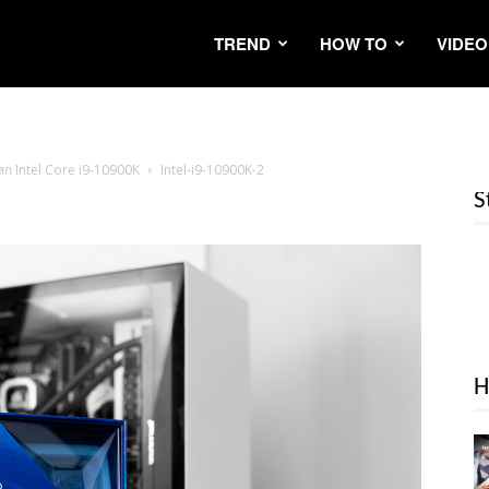
TREND
HOW TO
VIDEO
โลก Intel Core i9-10900K
Intel-i9-10900K-2
S
H