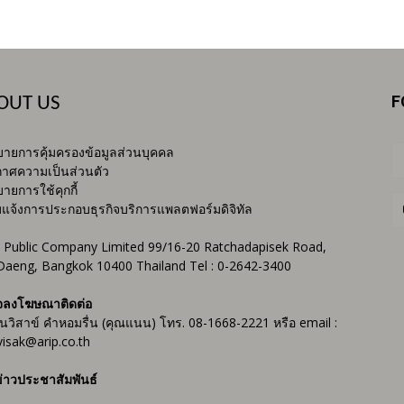
F
OUT US
ายการคุ้มครองข้อมูลส่วนบุคคล
าศความเป็นส่วนตัว
ายการใช้คุกกี้
บแจ้งการประกอบธุรกิจบริการแพลตฟอร์มดิจิทัล
 Public Company Limited 99/16-20 Ratchadapisek Road,
Daeng, Bangkok 10400 Thailand Tel : 0-2642-3400
จลงโฆษณาติดต่อ
ันวิสาข์ คำหอมรื่น (คุณแนน) โทร. 08-1668-2221 หรือ email :
isak@arip.co.th
่าวประชาสัมพันธ์