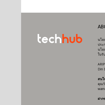
AB
นโยบ
ประก
นโยบ
ใบรั
ARIP
Din 
สนใ
คุณว
wanv
ฝากข