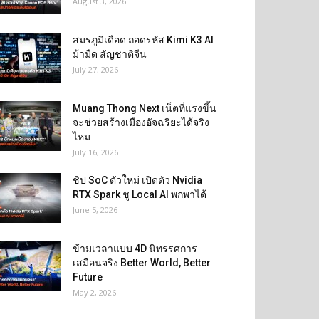
August 3, 2026
สมรภูมิเดือด ถอดรหัส Kimi K3 AI
ม้ามืด สัญชาติจีน
July 27, 2026
Muang Thong Next เน็ตที่แรงขึ้น
จะช่วยสร้างเมืองอัจฉริยะได้จริง
ไหม
July 16, 2026
ชิป SoC ตัวใหม่ เปิดตัว Nvidia
RTX Spark ชู Local AI พกพาได้
June 5, 2026
ข้ามเวลาแบบ 4D นิทรรศการ
เสมือนจริง Better World, Better
Future
May 2, 2026