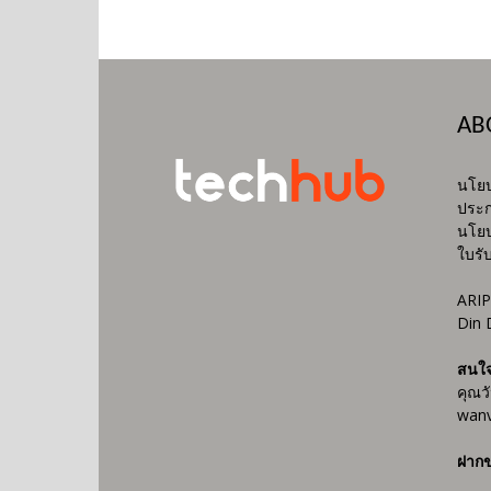
AB
นโยบ
ประก
นโยบ
ใบรั
ARIP
Din 
สนใ
คุณว
wanv
ฝากข