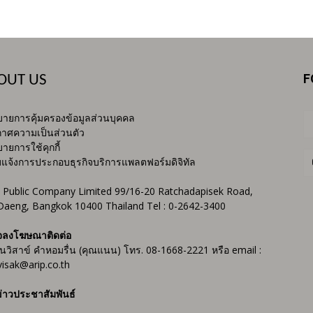
F
OUT US
ายการคุ้มครองข้อมูลส่วนบุคคล
าศความเป็นส่วนตัว
ายการใช้คุกกี้
บแจ้งการประกอบธุรกิจบริการแพลตฟอร์มดิจิทัล
 Public Company Limited 99/16-20 Ratchadapisek Road,
Daeng, Bangkok 10400 Thailand Tel : 0-2642-3400
จลงโฆษณาติดต่อ
ันวิสาข์ คำหอมรื่น (คุณแนน) โทร. 08-1668-2221 หรือ email :
isak@arip.co.th
่าวประชาสัมพันธ์