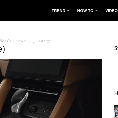
TREND
HOW TO
VIDEO
ได้ดั่งใจ
New MG ZS_CVT (Large)
e)
S
H