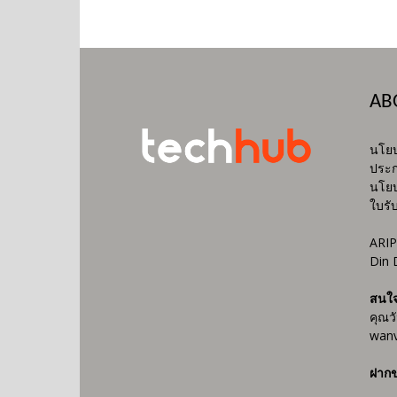
AB
นโยบ
ประก
นโยบ
ใบรั
ARIP
Din 
สนใ
คุณว
wanv
ฝากข