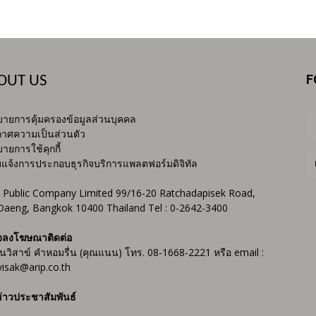
F
OUT US
ายการคุ้มครองข้อมูลส่วนบุคคล
าศความเป็นส่วนตัว
ายการใช้คุกกี้
บแจ้งการประกอบธุรกิจบริการแพลตฟอร์มดิจิทัล
 Public Company Limited 99/16-20 Ratchadapisek Road,
Daeng, Bangkok 10400 Thailand Tel : 0-2642-3400
จลงโฆษณาติดต่อ
ันวิสาข์ คำหอมรื่น (คุณแนน) โทร. 08-1668-2221 หรือ email :
isak@arip.co.th
่าวประชาสัมพันธ์