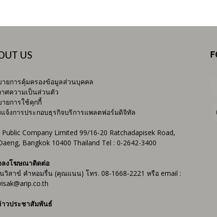
F
OUT US
ายการคุ้มครองข้อมูลส่วนบุคคล
าศความเป็นส่วนตัว
ายการใช้คุกกี้
บแจ้งการประกอบธุรกิจบริการแพลตฟอร์มดิจิทัล
 Public Company Limited 99/16-20 Ratchadapisek Road,
Daeng, Bangkok 10400 Thailand Tel : 0-2642-3400
จลงโฆษณาติดต่อ
ันวิสาข์ คำหอมรื่น (คุณแนน) โทร. 08-1668-2221 หรือ email :
isak@arip.co.th
่าวประชาสัมพันธ์