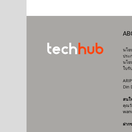
AB
นโยบ
ประก
นโยบ
ใบรั
ARIP
Din 
สนใ
คุณว
wanv
ฝากข