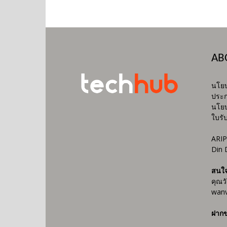
AB
นโยบ
ประก
นโยบ
ใบรั
ARIP
Din 
สนใ
คุณว
wanv
ฝากข