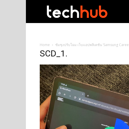
techhub
Home
ซัมซุงปรับโฉม เว็บแอปพลิเคชัน ‘Samsung Career 
SCD_1.