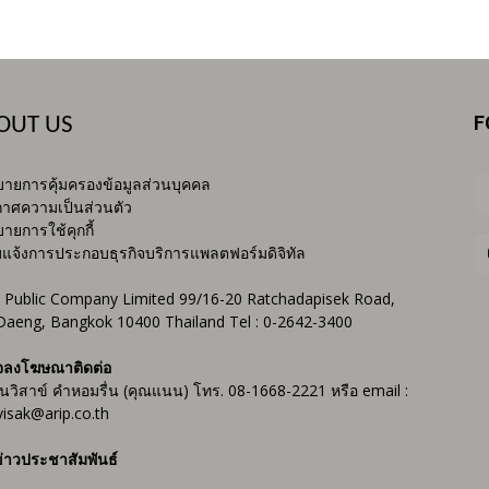
F
OUT US
ายการคุ้มครองข้อมูลส่วนบุคคล
าศความเป็นส่วนตัว
ายการใช้คุกกี้
บแจ้งการประกอบธุรกิจบริการแพลตฟอร์มดิจิทัล
 Public Company Limited 99/16-20 Ratchadapisek Road,
Daeng, Bangkok 10400 Thailand Tel : 0-2642-3400
จลงโฆษณาติดต่อ
ันวิสาข์ คำหอมรื่น (คุณแนน) โทร. 08-1668-2221 หรือ email :
isak@arip.co.th
่าวประชาสัมพันธ์