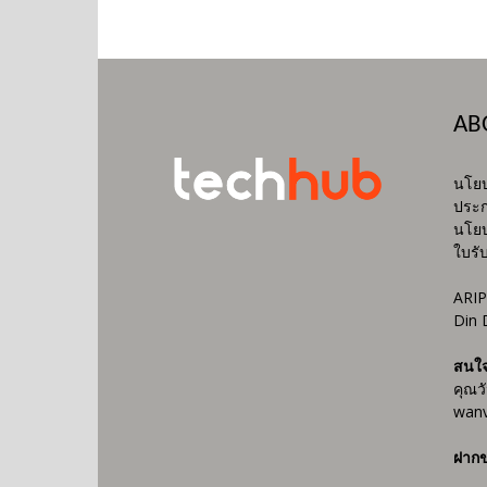
AB
นโยบ
ประก
นโยบ
ใบรั
ARIP
Din 
สนใ
คุณว
wanv
ฝากข