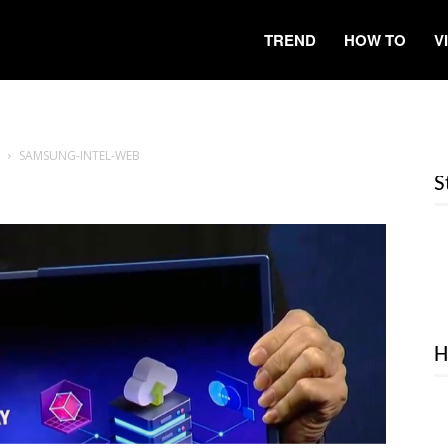
TREND
HOW TO
V
SAMSUNG-INTEL-WEB
S
H