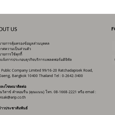
F
OUT US
ายการคุ้มครองข้อมูลส่วนบุคคล
าศความเป็นส่วนตัว
ายการใช้คุกกี้
บแจ้งการประกอบธุรกิจบริการแพลตฟอร์มดิจิทัล
 Public Company Limited 99/16-20 Ratchadapisek Road,
Daeng, Bangkok 10400 Thailand Tel : 0-2642-3400
จลงโฆษณาติดต่อ
ันวิสาข์ คำหอมรื่น (คุณแนน) โทร. 08-1668-2221 หรือ email :
isak@arip.co.th
่าวประชาสัมพันธ์