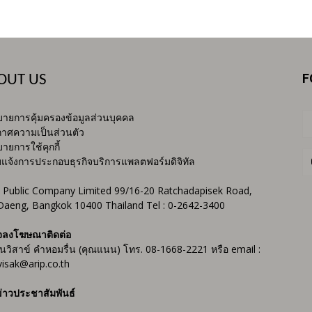
F
OUT US
ายการคุ้มครองข้อมูลส่วนบุคคล
าศความเป็นส่วนตัว
ายการใช้คุกกี้
บแจ้งการประกอบธุรกิจบริการแพลตฟอร์มดิจิทัล
 Public Company Limited 99/16-20 Ratchadapisek Road,
Daeng, Bangkok 10400 Thailand Tel : 0-2642-3400
จลงโฆษณาติดต่อ
ันวิสาข์ คำหอมรื่น (คุณแนน) โทร. 08-1668-2221 หรือ email :
isak@arip.co.th
่าวประชาสัมพันธ์