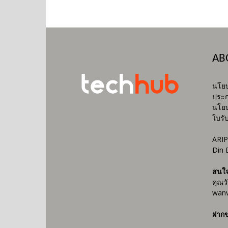
AB
นโยบ
ประก
นโยบ
ใบรั
ARIP
Din 
สนใ
คุณว
wanv
ฝากข