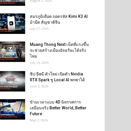
August 3, 2026
สมรภูมิเดือด ถอดรหัส Kimi K3 AI
ม้ามืด สัญชาติจีน
July 27, 2026
Muang Thong Next เน็ตที่แรงขึ้น
จะช่วยสร้างเมืองอัจฉริยะได้จริง
ไหม
July 16, 2026
ชิป SoC ตัวใหม่ เปิดตัว Nvidia
RTX Spark ชู Local AI พกพาได้
June 5, 2026
ข้ามเวลาแบบ 4D นิทรรศการ
เสมือนจริง Better World, Better
Future
May 2, 2026