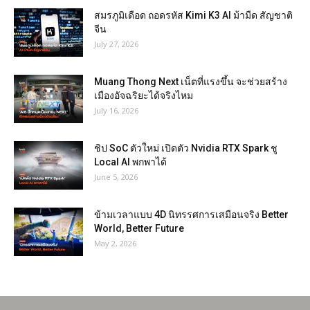
สมรภูมิเดือด ถอดรหัส Kimi K3 AI ม้ามืด สัญชาติ
จีน
July 27, 2026
Muang Thong Next เน็ตที่แรงขึ้น จะช่วยสร้าง
เมืองอัจฉริยะได้จริงไหม
July 16, 2026
ชิป SoC ตัวใหม่ เปิดตัว Nvidia RTX Spark ชู
Local AI พกพาได้
June 5, 2026
ข้ามเวลาแบบ 4D นิทรรศการเสมือนจริง Better
World, Better Future
May 2, 2026