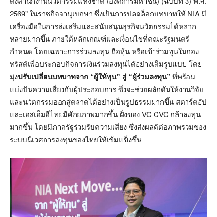
ตั้งสำนักงานนวัตกรรมแห่งชาติ (องค์การมหาชน) (ฉบับที่ 3) พ.ศ.
2569” ในราชกิจจานุเบกษา ซึ่งเป็นการปลดล็อกบทบาทให้ NIA มี
เครื่องมือในการส่งเสริมและสนับสนุนธุรกิจนวัตกรรมได้หลาก
หลายมากขึ้น ภายใต้หลักเกณฑ์และเงื่อนไขที่คณะรัฐมนตรี
กำหนด โดยเฉพาะการร่วมลงทุน ถือหุ้น หรือเข้าร่วมทุนในกอง
ทรัสต์เพื่อประกอบกิจการเงินร่วมลงทุนได้อย่างเต็มรูปแบบ โดย
มุ่ง
ปรับเปลี่ยนบทบาทจาก “ผู้ให้ทุน” สู่ “ผู้ร่วมลงทุน”
ที่พร้อม
แบ่งปันความเสี่ยงกับผู้ประกอบการ ซึ่งจะช่วยผลักดันให้งานวิจัย
และนวัตกรรมออกสู่ตลาดได้อย่างเป็นรูปธรรมมากขึ้น สตาร์ตอัป
และเอสเอ็มอีไทยมีศักยภาพมากขึ้น ฝั่งของ VC CVC กล้าลงทุน
มากขึ้น โดยมีภาครัฐร่วมรับความเสี่ยง ซึ่งส่งผลดีต่อภาพรวมของ
ระบบนิเวศการลงทุนของไทยให้เข้มแข็งขึ้น