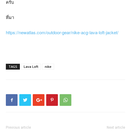
ครับ
ที่มา
https://newatlas.com/outdoor-gear/nike-acg-lava-loft-jacket/
TAGS
Lava Loft
nike
Previous article
Next article