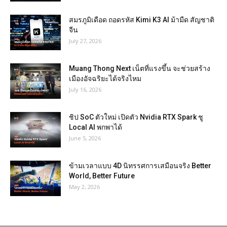
สมรภูมิเดือด ถอดรหัส Kimi K3 AI ม้ามืด สัญชาติ
จีน
July 27, 2026
Muang Thong Next เน็ตที่แรงขึ้น จะช่วยสร้าง
เมืองอัจฉริยะได้จริงไหม
July 16, 2026
ชิป SoC ตัวใหม่ เปิดตัว Nvidia RTX Spark ชู
Local AI พกพาได้
June 5, 2026
ข้ามเวลาแบบ 4D นิทรรศการเสมือนจริง Better
World, Better Future
May 2, 2026