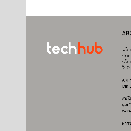
AB
นโยบ
ประก
นโยบ
ใบรั
ARIP
Din 
สนใ
คุณว
wanv
ฝากข