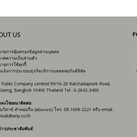
F
OUT US
ายการคุ้มครองข้อมูลส่วนบุคคล
าศความเป็นส่วนตัว
ายการใช้คุกกี้
บแจ้งการประกอบธุรกิจบริการแพลตฟอร์มดิจิทัล
 Public Company Limited 99/16-20 Ratchadapisek Road,
Daeng, Bangkok 10400 Thailand Tel : 0-2642-3400
จลงโฆษณาติดต่อ
ันวิสาข์ คำหอมรื่น (คุณแนน) โทร. 08-1668-2221 หรือ email :
isak@arip.co.th
่าวประชาสัมพันธ์